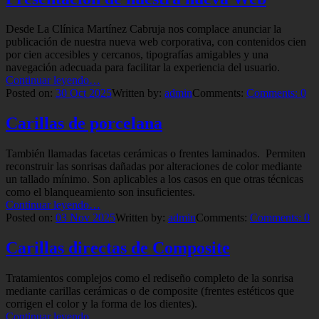
Desde La Clínica Martínez Cabruja nos complace anunciar la
publicación de nuestra nueva web corporativa, con contenidos cien
por cien accesibles y cercanos, tipografías amigables y una
navegación adecuada para facilitar la experiencia del usuario.
“Presentación
Continuar leyendo
…
de
Posted on:
30
Oct
2025
Written by:
admin
Comments:
Comments:
0
nuestra
nueva
Carillas de porcelana
Web”
También llamadas facetas cerámicas o frentes laminados. Permiten
reconstruir las sonrisas dañadas por alteraciones de color mediante
un tallado mínimo. Son aplicables a los casos en que otras técnicas
como el blanqueamiento son insuficientes.
“Carillas
Continuar leyendo
…
de
Posted on:
03
Nov
2025
Written by:
admin
Comments:
Comments:
0
porcelana”
Carillas directas de Composite
Tratamientos complejos como el rediseño completo de la sonrisa
mediante carillas cerámicas o de composite (frentes estéticos que
corrigen el color y la forma de los dientes).
“Carillas
Continuar leyendo
…