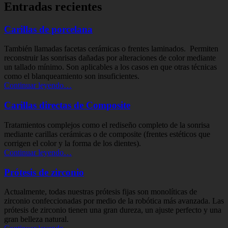
Entradas recientes
Carillas de porcelana
También llamadas facetas cerámicas o frentes laminados. Permiten
reconstruir las sonrisas dañadas por alteraciones de color mediante
un tallado mínimo. Son aplicables a los casos en que otras técnicas
como el blanqueamiento son insuficientes.
“Carillas
Continuar leyendo
…
de
porcelana”
Carillas directas de Composite
Tratamientos complejos como el rediseño completo de la sonrisa
mediante carillas cerámicas o de composite (frentes estéticos que
corrigen el color y la forma de los dientes).
“Carillas
Continuar leyendo
…
directas
de
Prótesis de zirconio
Composite”
Actualmente, todas nuestras prótesis fijas son monolíticas de
zirconio confeccionadas por medio de la robótica más avanzada. Las
prótesis de zirconio tienen una gran dureza, un ajuste perfecto y una
gran belleza natural.
“Prótesis