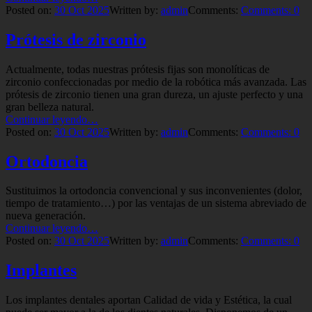
directas
Posted on:
30
Oct
2025
Written by:
admin
Comments:
Comments:
0
de
Composite”
Prótesis de zirconio
Actualmente, todas nuestras prótesis fijas son monolíticas de
zirconio confeccionadas por medio de la robótica más avanzada. Las
prótesis de zirconio tienen una gran dureza, un ajuste perfecto y una
gran belleza natural.
“Prótesis
Continuar leyendo
…
de
Posted on:
30
Oct
2025
Written by:
admin
Comments:
Comments:
0
zirconio”
Ortodoncia
Sustituimos la ortodoncia convencional y sus inconvenientes (dolor,
tiempo de tratamiento…) por las ventajas de un sistema abreviado de
nueva generación.
“Ortodoncia”
Continuar leyendo
…
Posted on:
30
Oct
2025
Written by:
admin
Comments:
Comments:
0
Implantes
Los implantes dentales aportan Calidad de vida y Estética, la cual