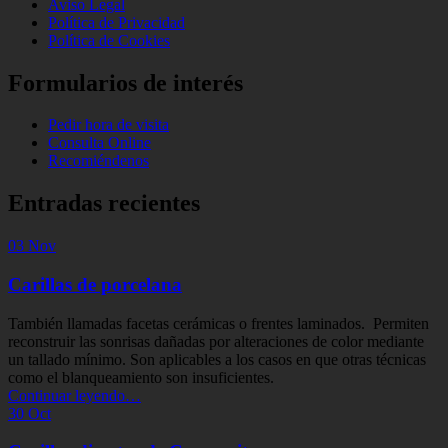
Aviso Legal
Política de Privacidad
Política de Cookies
Formularios de interés
Pedir hora de visita
Consulta Online
Recomiéndenos
Entradas recientes
03
Nov
Carillas de porcelana
También llamadas facetas cerámicas o frentes laminados. Permiten
reconstruir las sonrisas dañadas por alteraciones de color mediante
un tallado mínimo. Son aplicables a los casos en que otras técnicas
como el blanqueamiento son insuficientes.
“Carillas
Continuar leyendo
…
de
30
Oct
porcelana”