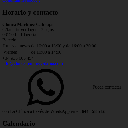
Continuar leyendo
…
de
zirconio”
Horario y contacto
Address:
Clínica Martínez Cabruja
C/Jacinto Verdaguer, 7 bajos
08120 La Llagosta,
Barcelona
Business
Lunes a jueves
de 10:00 a 13:00 y de 16:00 a 20:00
hours:
Viernes
de 10:00 a 14:00
Phone
+34-935 605 454
Email
info@clinicamartinezcabruja.com
number:
Hola%2C%20quisiera%20saber%20más%20sobre%20sus%20servici
address:
Puede contactar
con La Clínica a través de WhatsApp en el:
644 158 512
Calendario