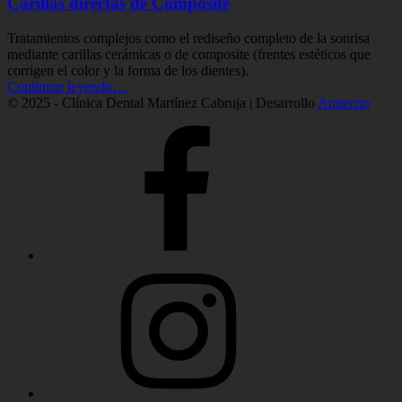
Carillas directas de Composite
Tratamientos complejos como el rediseño completo de la sonrisa
mediante carillas cerámicas o de composite (frentes estéticos que
corrigen el color y la forma de los dientes).
“Carillas
Continuar leyendo
…
directas
© 2025 - Clínica Dental Martínez Cabruja | Desarrollo
Aratecno
de
Clínica
Composite”
Martínez
Facebook
Clínica
Martínez
Instagram