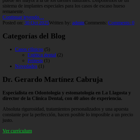
puede ser mayor a la de los dientes naturales. Disponemos de un
sistema de implantes especiales para los casos de escaso hueso
remanente.
“Implantes”
Continuar leyendo
…
Posted on:
30
Oct
2025
Written by:
admin
Comments:
Comments:
0
Categorías del Blog
Casos clínicos
(5)
Estética dental
(2)
Prótesis
(1)
Novedades
(1)
Dr. Gerardo Martínez Cabruja
Especialista en Odontología y estomatología en La Llagosta y
director de la Clínica Dental, con 40 años de experiencia.
Absoluta rigurosidad, tratamientos personalizados y una apuesta
constante por la perfección, hacen posible lo imposible a un precio
justo.
Ver currículum