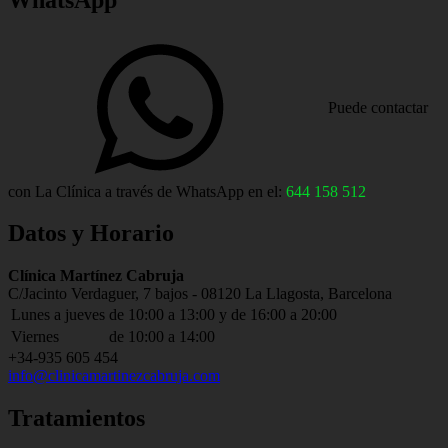
WhatsApp
Hola%2C%20quisiera%20saber%20más%20sobre%20sus%20servici
Puede contactar
con La Clínica a través de WhatsApp en el:
644 158 512
Datos y Horario
Address:
Clínica Martínez Cabruja
C/Jacinto Verdaguer, 7 bajos - 08120 La Llagosta, Barcelona
Business
Lunes a jueves
de 10:00 a 13:00 y de 16:00 a 20:00
hours:
Viernes
de 10:00 a 14:00
Phone
+34-935 605 454
Email
info@clinicamartinezcabruja.com
number:
address:
Tratamientos