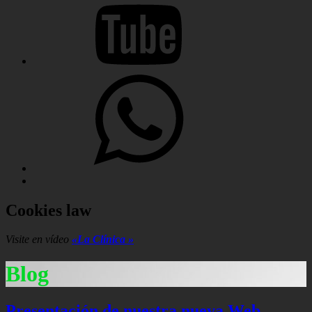
Hola%2C%20quisiera%20saber%20más%20sobre%20sus%20se
Cookies law
Visite en vídeo
«La Clínica »
Blog
Presentación de nuestra nueva Web