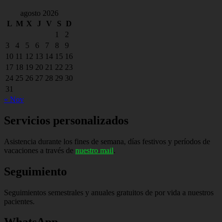
agosto 2026
L
M
X
J
V
S
D
1
2
3
4
5
6
7
8
9
10
11
12
13
14
15
16
17
18
19
20
21
22
23
24
25
26
27
28
29
30
31
« Nov
Servicios personalizados
Asistencia durante los fines de semana, días festivos y períodos de
vacaciones a través de
nuestro mail
.
Seguimiento
Seguimientos semestrales y anuales gratuitos de por vida a nuestros
pacientes.