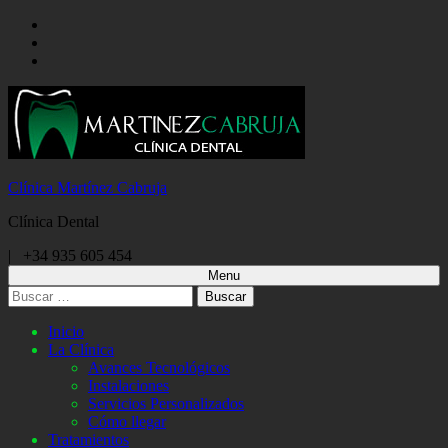
Skip
to
Skip
main
to
Skip
navigation
main
to
content
footer
Clínica Martínez Cabruja
Clínica Dental
Call
|
+34 935 605 454
us
Menu
Buscar:
Inicio
La Clínica
Avances Tecnológicos
Instalaciones
Servicios Personalizados
Cómo llegar
Tratamientos