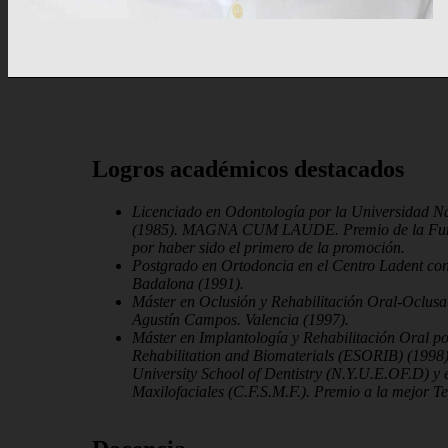
Logros académicos destacados
Licenciado en Odontología por la Universidad N
(1985). MAGNA CUM LAUDE. Premio de la Fund
por haber sido el primero de la promoción.
Postgrado en Ortodoncia en el Centro Ladent con
Badalona (1991).
Máster en Oclusión y Rehabilitación Oral-Oclusa
Agustín Campos. Valencia (1997).
Máster en Implantología y Rehabilitación Oral p
Rehabilitation and Biomaterials (ESORIB) (1998
University School of Dentistry (N.Y.U.E.OF.D) y 
Maxilofaciales (C.F.S.M.F.). Premio a la mejor Te