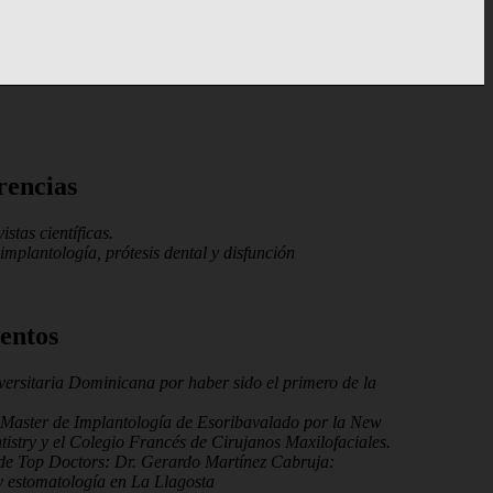
rencias
stas científicas.
implantología, prótesis dental y disfunción
entos
ersitaria Dominicana por haber sido el primero de la
l Master de Implantología de Esoribavalado por la New
tistry y el Colegio Francés de Cirujanos Maxilofaciales.
de Top Doctors: Dr. Gerardo Martínez Cabruja:
y estomatología en La Llagosta