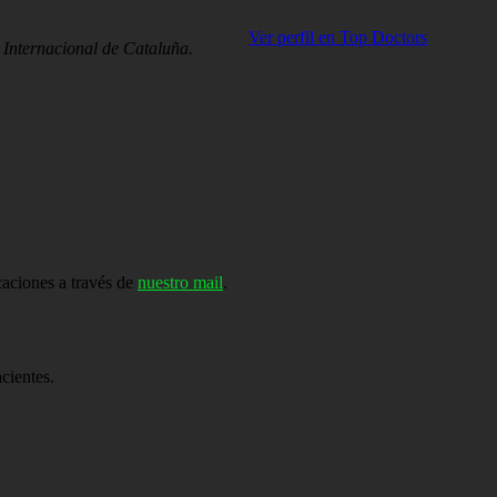
Ver perfil en Top Doctors
 Internacional de Cataluña.
caciones a través de
nuestro mail
.
cientes.
os