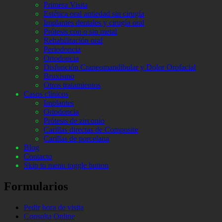
Primera Visita
Estética oral antiedad sin cirugía
Implantes dentales y cirugía oral
Prótesis con o sin metal
Rehabilitación oral
Periodoncia
Ortodoncia
Disfunción Craneomandibular y Dolor Orofacial
Bruxismo
Otros tratamientos
Casos clínicos
Implantes
Ortodoncia
Prótesis de zirconio
Carillas directas de Composite
Carillas de porcelana
Blog
Contacto
Skip to menu toggle button
Formularios
Pedir hora de visita
Consulta Online