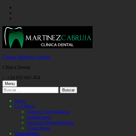
Skip
to
Skip
main
to
Skip
navigation
main
to
content
footer
Clínica Martínez Cabruja
Clínica Dental
Call
|
+34 935 605 454
us
Menu
Buscar:
Inicio
La Clínica
Avances Tecnológicos
Instalaciones
Servicios Personalizados
Cómo llegar
Tratamientos