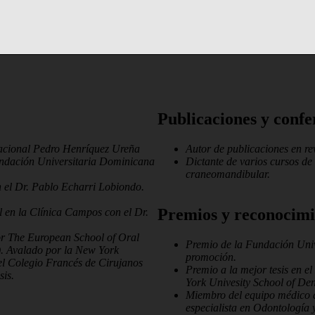
Publicaciones y confe
acional Pedro Henríquez Ureña
Autor de publicaciones en revi
ación Universitaria Dominicana
Dictante de varios cursos de 
craneomandibular.
 el Dr. Pablo Echarri Lobiondo.
Premios y reconocimi
l en la Clínica Campos con el Dr.
or The European School of Oral
Premio de la Fundación Univ
). Avalado por la New York
promoción.
el Colegio Francés de Cirujanos
Premio a la mejor tesis en e
sis.
York Univesity School of Den
Miembro del equipo médico 
especialista en Odontología 