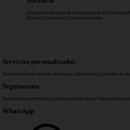
Docencia
Ex-profesor asociado de Odontología en la Universidad
Prótesis y Disfunción Craneomandibular
Skip
back
Servicios personalizados
to
main
Asistencia durante los fines de semana, días festivos y períodos de va
navigation
Seguimiento
Seguimientos semestrales y anuales gratuitos de por vida a nuestros pa
WhatsApp
Hola%2C%20quisiera%20saber%20más%20sobre%20sus%20servici