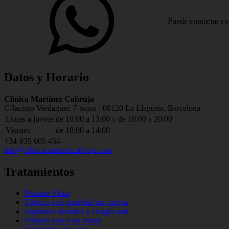
Puede contactar co
Datos y Horario
Address:
Clínica Martínez Cabruja
C/Jacinto Verdaguer, 7 bajos - 08120 La Llagosta, Barcelona
Business
Lunes a jueves
de 10:00 a 13:00 y de 16:00 a 20:00
hours:
Viernes
de 10:00 a 14:00
Phone
+34-935 605 454
Email
info@clinicamartinezcabruja.com
number:
address:
Tratamientos
Primera Visita
Estética oral antiedad sin cirugía
Implantes dentales y cirugía oral
Prótesis con o sin metal