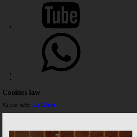
Hola%2C%20quisiera%20saber%20más%20sobre%20sus%20se
Cookies law
Visite en vídeo
«La Clínica »